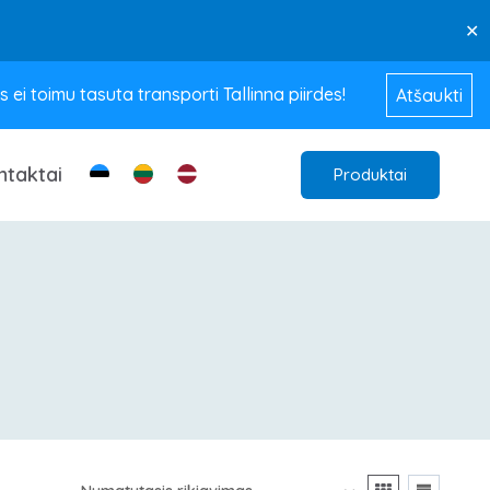
✕
ei toimu tasuta transporti Tallinna piirdes!
Atšaukti
ntaktai
Produktai