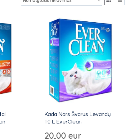
tai
Kada Nors Švarus Levandų
ean
10 L EverClean
20,00
eur