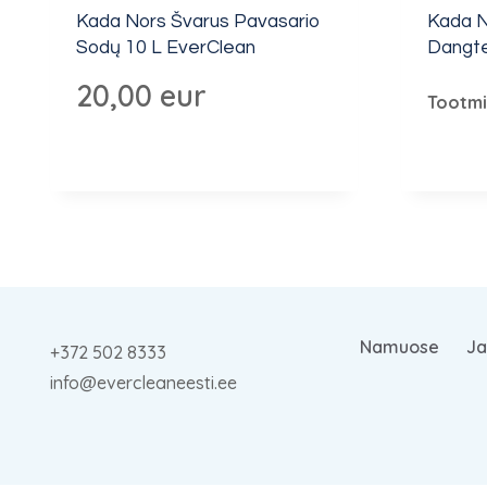
Kada Nors Švarus Pavasario
Kada N
Sodų 10 L EverClean
Dangte
20,00
eur
Tootmi
Namuose
Ja
+372 502 8333
info@evercleaneesti.ee