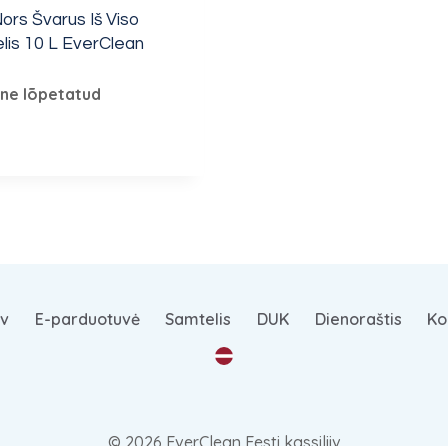
ors Švarus Iš Viso
lis 10 L EverClean
ne lõpetatud
v
E-parduotuvė
Samtelis
DUK
Dienoraštis
Ko
© 2026 EverClean Eesti kassiliiv