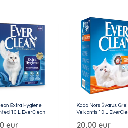
lean Extra Hygiene
Kada Nors Švarus Grei
ted 10 L EverClean
Veikiantis 10 L EverCl
00
eur
20,00
eur