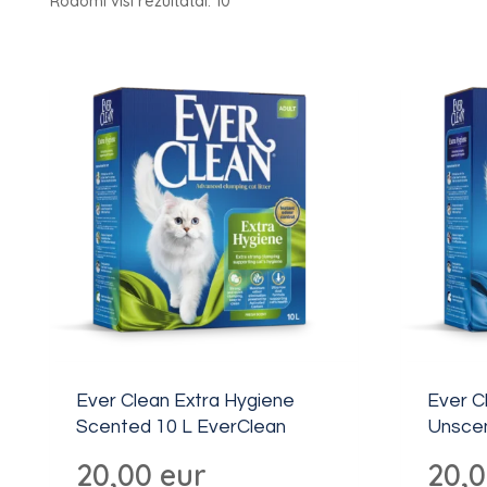
Rodomi visi rezultatai: 10
Ever Clean Extra Hygiene
Ever C
Scented 10 L EverClean
Unscen
20,00
eur
20,