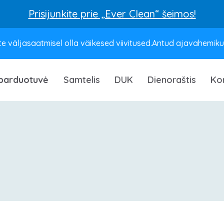
Prisijunkite prie „Ever Clean“ šeimos!
e väljasaatmisel olla väikesed viivitused.Antud ajavahemikus 
parduotuvė
Samtelis
DUK
Dienoraštis
Ko