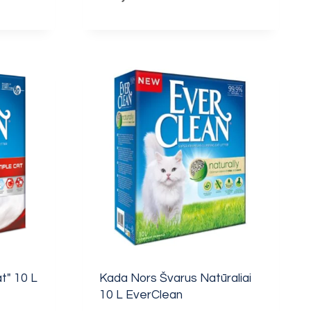
t" 10 L
Kada Nors Švarus Natūraliai
10 L EverClean