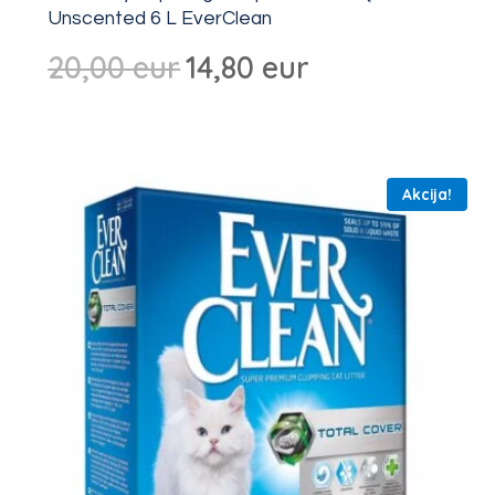
Unscented 6 L EverClean
Algne
Dabartinė
20,00
eur
14,80
eur
hind
kaina:
oli:
14,80 €.
20,00 €.
Akcija!