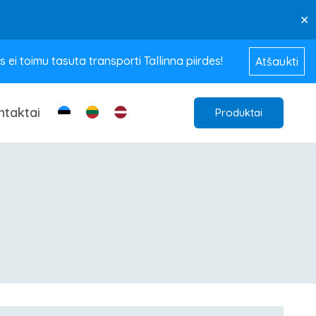
✕
ei toimu tasuta transporti Tallinna piirdes!
Atšaukti
ntaktai
Produktai