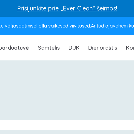
Prisijunkite prie „Ever Clean“ šeimos!
e väljasaatmisel olla väikesed viivitused.Antud ajavahemikus 
parduotuvė
Samtelis
DUK
Dienoraštis
Ko