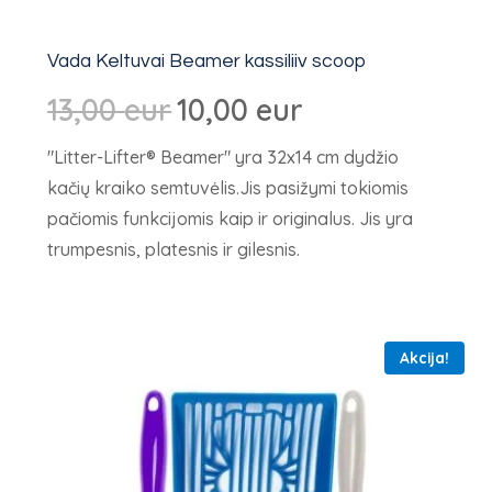
Vada Keltuvai Beamer kassiliiv scoop
Algne
Dabartinė
13,00
eur
10,00
eur
hind
kaina:
"Litter-Lifter® Beamer" yra 32x14 cm dydžio
oli:
10,00 €.
kačių kraiko semtuvėlis.Jis pasižymi tokiomis
13,00 €.
pačiomis funkcijomis kaip ir originalus. Jis yra
trumpesnis, platesnis ir gilesnis.
Akcija!