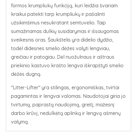
formos krumpliukų funkciją, kuri leidžia švariam
kraikui patekti tarp krumpliukų ir pašalinti
užsikimšimus nesukratant semtuvėlio. Taip
sumažinamas dulkių susidarymas ir išsaugomas
sveikesnis oras. Šaukštelis yra didelio dydžio,
todėl didesnes smėlio dėžes valyti lengviau,
greičiau ir patogiau. Dėl nuožulnaus ir aštraus
priekinio kastuvo krašto lengva iškrapštyti smėlio
dėžės dugną.
"Litter-Lifter" yra stilingas, ergonomiškas, tvirtai
pagamintas ir lengvai valomas. Naudotojai giria jo
tvirtumą, paprastą naudojimą, greitį, mažesnį
darbo krūvį, nedulkėtą aplinką ir lengvą ašmenų
valymą.