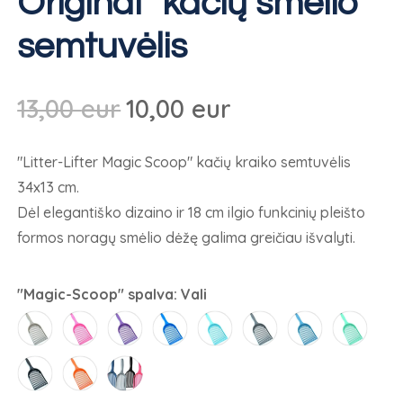
Original" kačių smėlio
semtuvėlis
Algne
Dabartinė
13,00
eur
10,00
eur
hind
kaina:
"Litter-Lifter Magic Scoop" kačių kraiko semtuvėlis
oli:
10,00 €.
34x13 cm.
13,00 €.
Dėl elegantiško dizaino ir 18 cm ilgio funkcinių pleišto
formos noragų smėlio dėžę galima greičiau išvalyti.
"Magic-Scoop" spalva
:
Vali