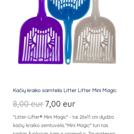
Kačių kraiko samtelis Litter Lifter Mini Magic
Algne
Dabartinė
8,00
eur
7,00
eur
hind
kaina:
"Litter-Lifter® Mini Magic" - tai 26x11 cm dydžio
oli:
7,00 €.
kačių kraiko semtuvėlis."Mini Magic" turi tas
8,00 €.
pačias funkcijas kaip ir originalus. Tai mažesnis