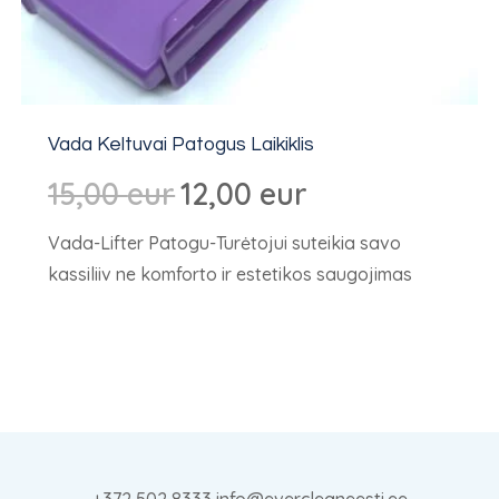
Vada Keltuvai Patogus Laikiklis
Algne
Dabartinė
15,00
eur
12,00
eur
hind
kaina:
Vada-Lifter Patogu-Turėtojui suteikia savo
oli:
12,00 €.
kassiliiv ne komforto ir estetikos saugojimas
15,00 €.