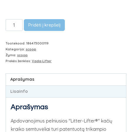
Litter-
Pridėti į krepšelį
Lifter
Magic
Tootekood:
186473000119
Original
Kategorija:
scoop
kassiliiva
Žyma:
scoop
Prekės ženklas:
Vada-Lifter
kühvel
kiekis
Aprašymas
Lisainfo
Aprašymas
Apdovanojimus pelniusios "Litter-Lifter®" kačių
kraiko semtuvėliai turi patentuotą trikampio