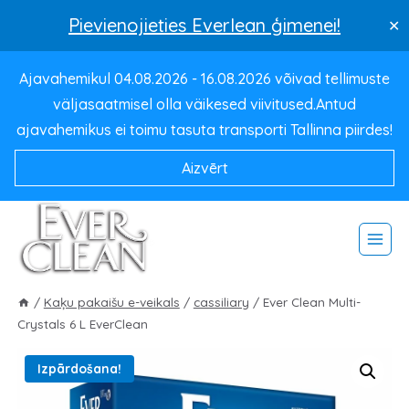
Pievienojieties Everlean ģimenei!
✕
Pāriet
Ajavahemikul 04.08.2026 - 16.08.2026 võivad tellimuste
uz
väljasaatmisel olla väikesed viivitused.Antud
saturu
ajavahemikus ei toimu tasuta transporti Tallinna piirdes!
Aizvērt
/
Kaķu pakaišu e-veikals
/
cassiliary
/
Ever Clean Multi-
Crystals 6 L EverClean
Izpārdošana!