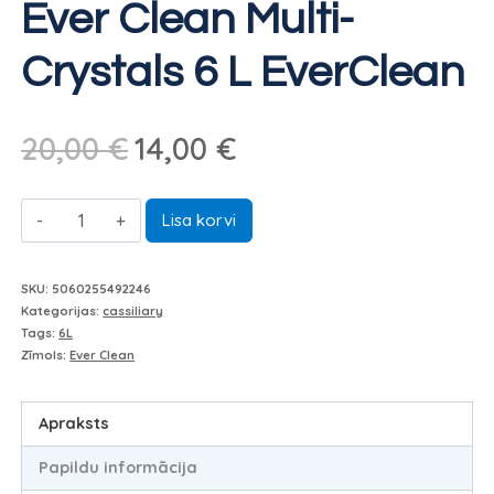
Ever Clean Multi-
Crystals 6 L EverClean
Sākotnējā
Pašreizējā
20,00
€
14,00
€
cena
cena
Ever
bija:
ir:
Lisa korvi
Clean
20,00 €.
14,00 €.
Multi-
SKU:
5060255492246
Crystals
Kategorijas:
cassiliary
Tags:
6L
6
Zīmols:
Ever Clean
L
EverClean
Apraksts
daudzums
Papildu informācija