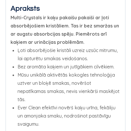
Apraksts
Multi-Crystals ir kaķu pakaišu pakaiši ar ļoti
absorbējošiem kristāliem. Tas ir bez smaržas un
ar augstu absorbcijas spēju. Piemērots arī
kaķiem ar urinācijas problēmām.
Ļoti absorbējošie kristāli uzreiz uzsūc mitrumu,
lai apturētu smakas veidošanos.
Bez aromāta kaķiem un jutīgākiem cilvēkiem.
Mūsu unikālā aktivētās kokogles tehnoloģija
uztver un bloķē smakas, novēršot
nepatīkamas smakas, nevis vienkārši maskējot
tās.
Ever Clean efektīvi novērš kaķu urīna, fekāliju
un amonjaka smaku, nodrošinot pastāvīgu
svaigumu.