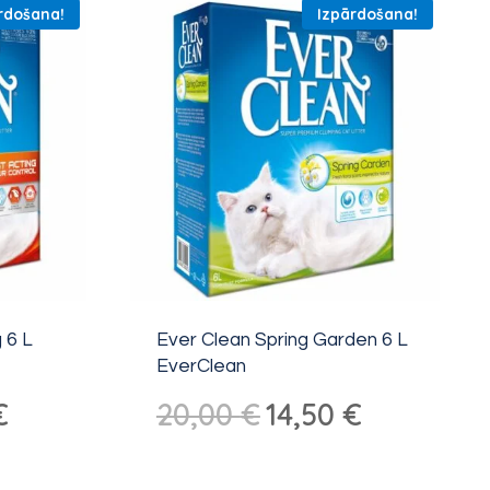
rdošana!
Izpārdošana!
 6 L
Ever Clean Spring Garden 6 L
EverClean
ā
Pašreizējā
Sākotnējā
Pašreizējā
€
20,00
€
14,50
€
cena
cena
cena
ir:
bija:
ir: