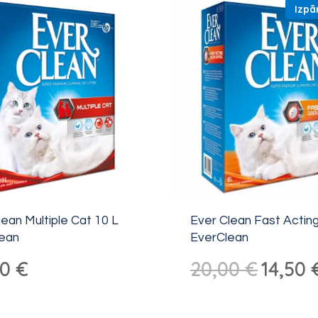
Izpā
lean Multiple Cat 10 L
Ever Clean Fast Acting
ean
EverClean
Sākotnēj
00
€
20,00
€
14,50
cena
bija: