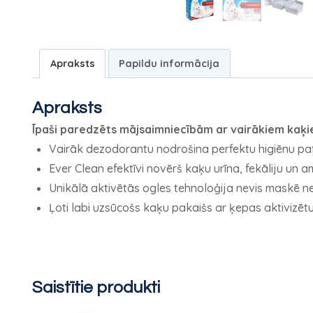
Apraksts
Papildu informācija
Apraksts
Īpaši paredzēts mājsaimniecībām ar vairākiem kaķie
Vairāk dezodorantu nodrošina perfektu higiēnu pat
Ever Clean efektīvi novērš kaķu urīna, fekāliju u
Unikālā aktivētās ogles tehnoloģija nevis maskē n
Ļoti labi uzsūcošs kaķu pakaišs ar ķepas aktivizētu
Saistītie produkti