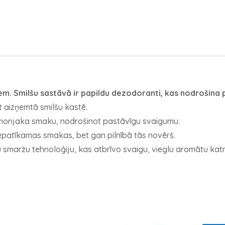
m. Smilšu sastāvā ir papildu dezodoranti, kas nodrošina 
 aizņemtā smilšu kastē.
n amonjaka smaku, nodrošinot pastāvīgu svaigumu.
epatīkamas smakas, bet gan pilnībā tās novērš.
 smaržu tehnoloģiju, kas atbrīvo svaigu, vieglu aromātu katru