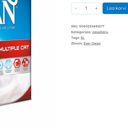
Ever
bija:
i
Lisa korvi
Clean
20,00 €.
Multiple
SKU:
5060255492277
Cat
Kategorijas:
cassiliary
Tags:
6
6L
Zīmols:
Ever Clean
L
EverClean
daudzums