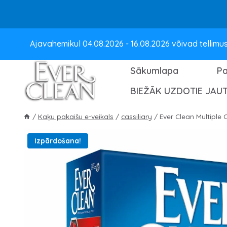
Pāriet
Ajavahemikul 04.08.2026 - 16.08.2026 võivad tellimust
uz
saturu
Sākumlapa
P
BIEŽĀK UZDOTIE JAU
/
Kaķu pakaišu e-veikals
/
cassiliary
/
Ever Clean Multiple 
Izpārdošana!