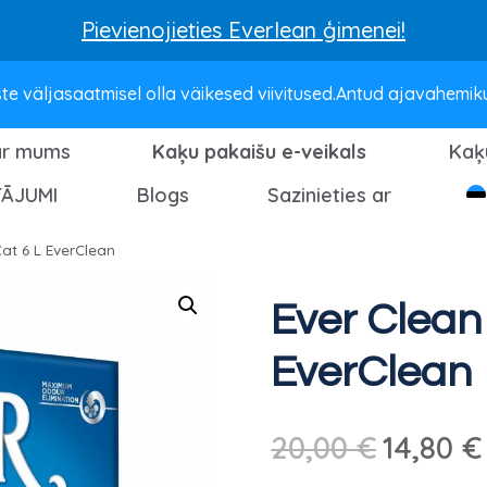
Pievienojieties Everlean ģimenei!
e väljasaatmisel olla väikesed viivitused.Antud ajavahemikus 
ar mums
Kaķu pakaišu e-veikals
Kaķ
TĀJUMI
Blogs
Sazinieties ar
Cat 6 L EverClean
Ever Clean 
EverClean
Sākotnējā
20,00
€
14,80
€
cena