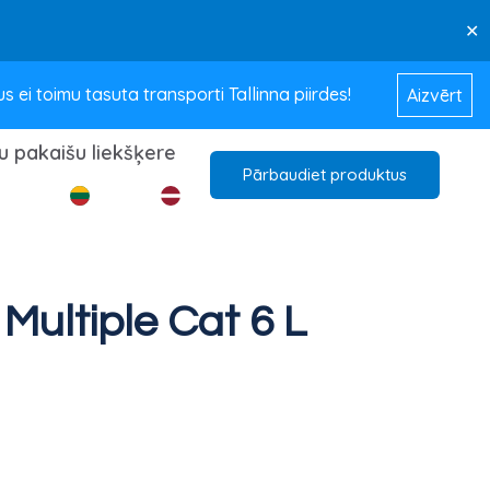
✕
ei toimu tasuta transporti Tallinna piirdes!
Aizvērt
u pakaišu liekšķere
Pārbaudiet produktus
Multiple Cat 6 L
Pašreizējā
cena