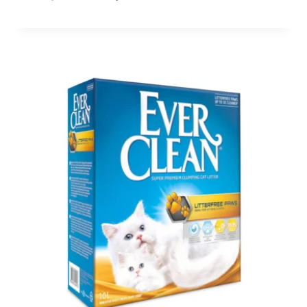
hind
hind
oli:
on:
20,00 €.
14,80 €.