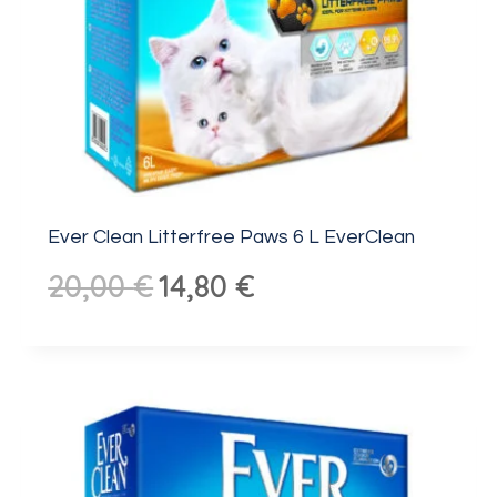
Ever Clean Litterfree Paws 6 L EverClean
Algne
Praegune
20,00
€
14,80
€
hind
hind
oli:
on:
20,00 €.
14,80 €.