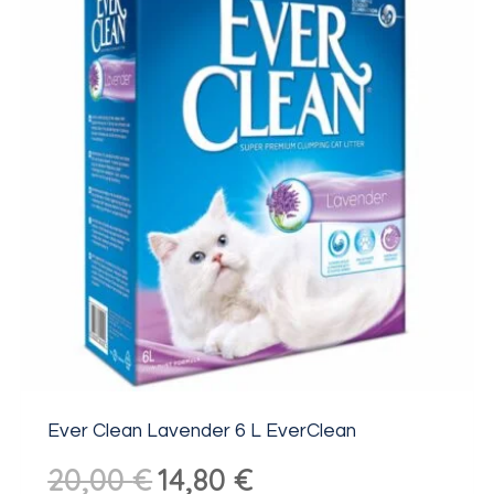
Ever Clean Lavender 6 L EverClean
Algne
Praegune
20,00
€
14,80
€