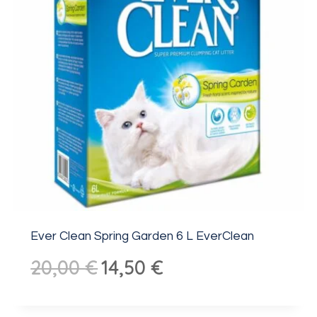
Ever Clean Spring Garden 6 L EverClean
Algne
Praegune
20,00
€
14,50
€
hind
hind
oli:
on: