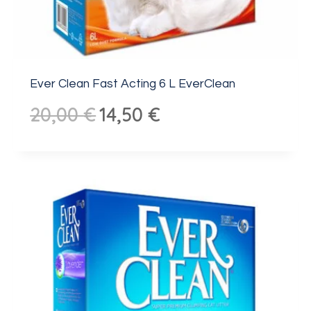
Ever Clean Fast Acting 6 L EverClean
Algne
Praegune
20,00
€
14,50
€
hind
hind
oli:
on:
20,00 €.
14,50 €.