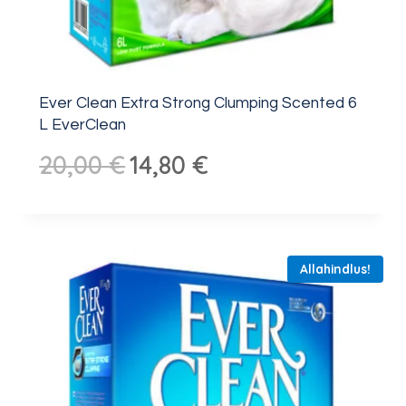
Ever Clean Extra Strong Clumping Scented 6
L EverClean
Algne
Praegune
20,00
€
14,80
€
hind
hind
oli:
on:
20,00 €.
14,80 €.
Allahindlus!