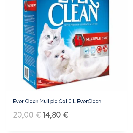
Ever Clean Multiple Cat 6 L EverClean
Algne
Praegune
20,00
€
14,80
€
hind
hind
oli:
on: