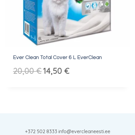
Ever Clean Total Cover 6 L EverClean
Algne
Praegune
20,00
€
14,50
€
hind
hind
oli:
on:
20,00 €.
14,50 €.
+372 502 8333 info@evercleaneesti.ee