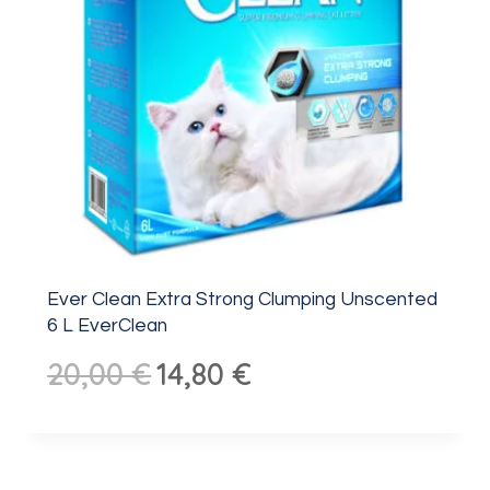
Ever Clean Extra Strong Clumping Unscented
6 L EverClean
Algne
Praegune
20,00
€
14,80
€
hind
hind
oli:
on:
20,00 €.
14,80 €.