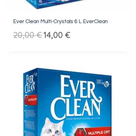
Ever Clean Multi-Crystals 6 L EverClean
Algne
Praegune
20,00
€
14,00
€
hind
hind
oli:
on:
20,00 €.
14,00 €.