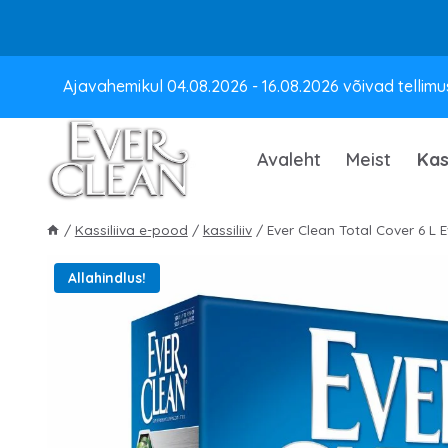
Skip
Ajavahemikul 04.08.2026 - 16.08.2026 võivad tellimus
to
content
Avaleht
Meist
Kas
/
Kassiliiva e-pood
/
kassiliiv
/
Ever Clean Total Cover 6 L 
Allahindlus!