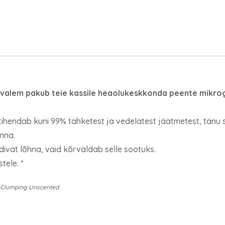
s valem pakub teie kassile heaolukeskkonda peente mikro
 tihendab kuni 99% tahketest ja vedelatest jäätmetest, tänu 
nna.
divat lõhna, vaid kõrvaldab selle sootuks.
tele. *
g Clumping Unscented.