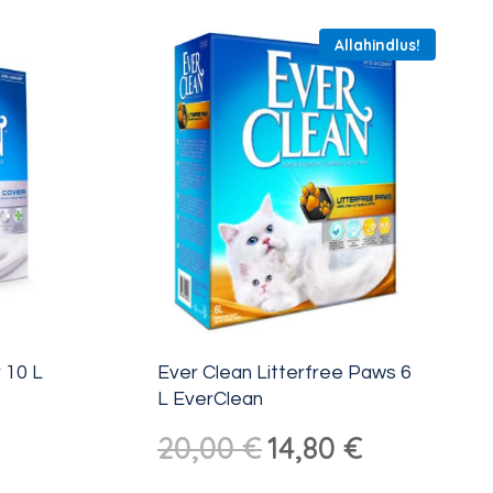
Allahindlus!
 10 L
Ever Clean Litterfree Paws 6
L EverClean
Algne
Praegune
20,00
€
14,80
€
hind
hind