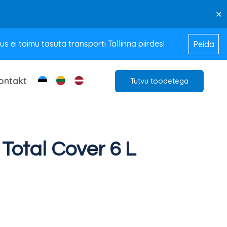
✕
 ei toimu tasuta transporti Tallinna piirdes!
Peida
ontakt
Tutvu toodetega
Total Cover 6 L
Praegune
hind