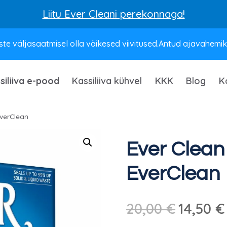
Liitu Ever Cleani perekonnaga!
te väljasaatmisel olla väikesed viivitused.Antud ajavahemikus
siliiva e-pood
Kassiliiva kühvel
KKK
Blog
K
EverClean
Ever Clean 
EverClean
Algne
20,00
€
14,50
€
hind