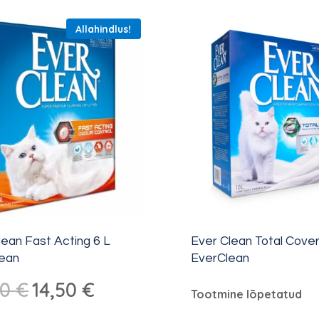
Allahindlus!
lean Fast Acting 6 L
Ever Clean Total Cover
ean
EverClean
Algne
Praegune
00
€
14,50
€
Tootmine lõpetatud
hind
hind