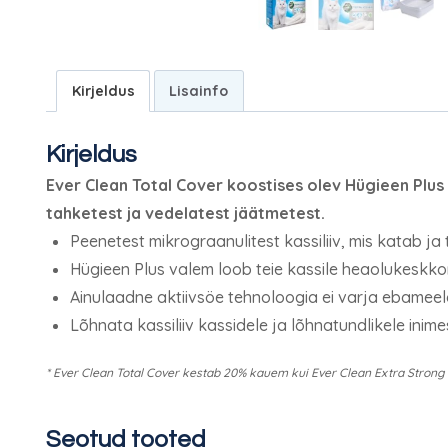
Kirjeldus
Lisainfo
Kirjeldus
Ever Clean Total Cover koostises olev Hügieen Plu
tahketest ja vedelatest jäätmetest.
Peenetest mikrograanulitest kassiliiv, mis katab ja
Hügieen Plus valem loob teie kassile heaolukeskko
Ainulaadne aktiivsöe tehnoloogia ei varja ebameel
Lõhnata kassiliiv kassidele ja lõhnatundlikele inimes
* Ever Clean Total Cover kestab 20% kauem kui Ever Clean Extra Stron
Seotud tooted