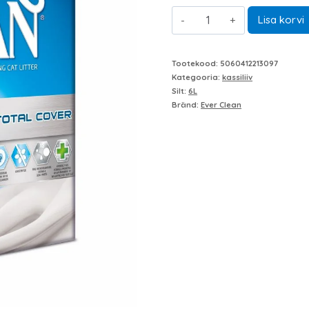
Ever
oli:
Lisa korvi
Clean
20,00 €.
Total
Tootekood:
5060412213097
Cover
Kategooria:
kassiliiv
Silt:
6L
6
Bränd:
Ever Clean
L
EverClean
kogus