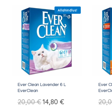
Allahindlus!
Ever Clean Lavender 6 L
Ever C
EverClean
EverCl
Algne
Praegune
20,00
€
14,80
€
20,
hind
hind