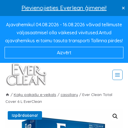
Pievienojieties Everlean ģimenei!
✕
Pāriet
Ajavahemikul 04.08.2026 - 16.08.2026 võivad tellimuste
uz
väljasaatmisel olla väikesed viivitused.Antud
saturu
ajavahemikus ei toimu tasuta transporti Tallinna piirdes!
Aizvērt
/
Kaķu pakaišu e-veikals
/
cassiliary
/
Ever Clean Total
Cover 6 L EverClean
Izpārdošana!