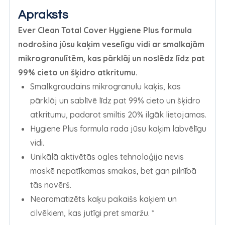
Apraksts
Ever Clean Total Cover Hygiene Plus formula
nodrošina jūsu kaķim veselīgu vidi ar smalkajām
mikrogranulītēm, kas pārklāj un noslēdz līdz pat
99% cieto un šķidro atkritumu.
Smalkgraudains mikrogranulu kaķis, kas
pārklāj un sablīvē līdz pat 99% cieto un šķidro
atkritumu, padarot smiltis 20% ilgāk lietojamas.
Hygiene Plus formula rada jūsu kaķim labvēlīgu
vidi.
Unikālā aktivētās ogles tehnoloģija nevis
maskē nepatīkamas smakas, bet gan pilnībā
tās novērš.
Nearomatizēts kaķu pakaišs kaķiem un
cilvēkiem, kas jutīgi pret smaržu. *