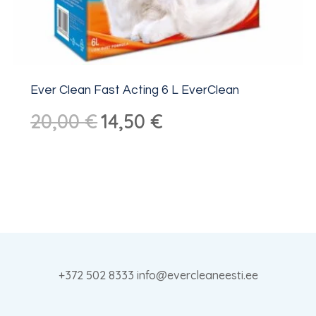
Ever Clean Fast Acting 6 L EverClean
Sākotnējā
Pašreizējā
20,00
€
14,50
€
cena
cena
bija:
ir:
20,00 €.
14,50 €.
+372 502 8333 info@evercleaneesti.ee