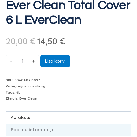
Ever Clean Total Cover
6 L EverClean
Sākotnējā
Pašreizējā
20,00
€
14,50
€
cena
cena
Ever
bija:
ir:
Lisa korvi
Clean
20,00 €.
14,50 €.
Total
SKU:
5060412213097
Cover
Kategorijas:
cassiliary
Tags:
6L
6
Zīmols:
Ever Clean
L
EverClean
Apraksts
daudzums
Papildu informācija