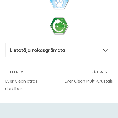
Lietotāja rokasgrāmata
Ziņu
EELNEV
JÄRGNEV
izvēlne
Ever Clean ātras
Ever Clean Multi-Crystals
darbības