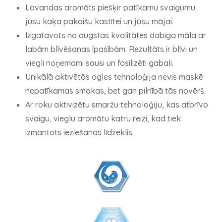
Lavandas aromāts piešķir patīkamu svaigumu
jūsu kaķa pakaišu kastītei un jūsu mājai.
Izgatavots no augstas kvalitātes dabīga māla ar
labām blīvēšanas īpašībām. Rezultāts ir blīvi un
viegli noņemami sausi un fosilizēti gabali.
Unikālā aktivētās ogles tehnoloģija nevis maskē
nepatīkamas smakas, bet gan pilnībā tās novērš.
Ar roku aktivizētu smaržu tehnoloģiju, kas atbrīvo
svaigu, vieglu aromātu katru reizi, kad tiek
izmantots ieziešanas līdzeklis.