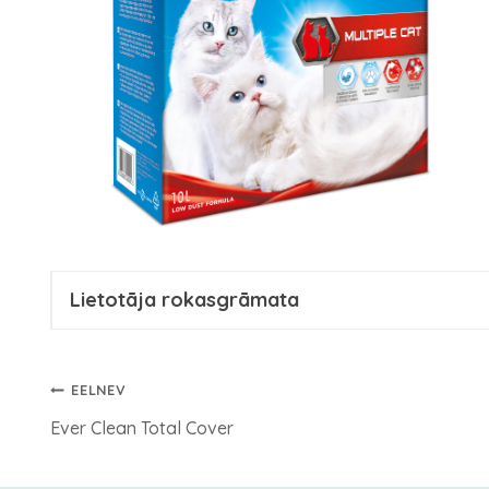
Lietotāja rokasgrāmata
Ziņu
EELNEV
izvēlne
Ever Clean Total Cover