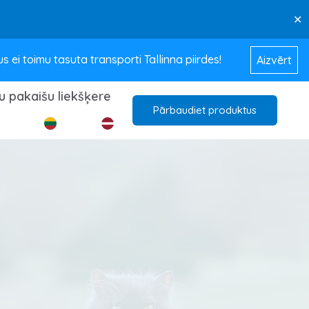
✕
ei toimu tasuta transporti Tallinna piirdes!
Aizvērt
u pakaišu liekšķere
Pārbaudiet produktus