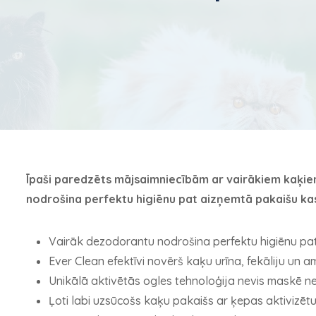
Īpaši paredzēts mājsaimniecībām ar vairākiem kaķiem
nodrošina perfektu higiēnu pat aizņemtā pakaišu ka
Vairāk dezodorantu nodrošina perfektu higiēnu pat
Ever Clean efektīvi novērš kaķu urīna, fekāliju u
Unikālā aktivētās ogles tehnoloģija nevis maskē n
Ļoti labi uzsūcošs kaķu pakaišs ar ķepas aktivizētu