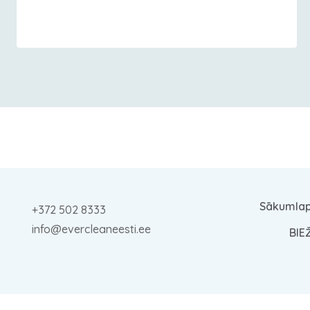
Sākumla
+372 502 8333
info@evercleaneesti.ee
BIE