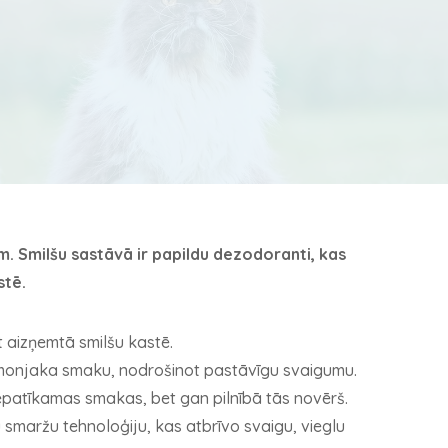
. Smilšu sastāvā ir papildu dezodoranti, kas
stē.
 aizņemtā smilšu kastē.
n amonjaka smaku, nodrošinot pastāvīgu svaigumu.
epatīkamas smakas, bet gan pilnībā tās novērš.
 smaržu tehnoloģiju, kas atbrīvo svaigu, vieglu