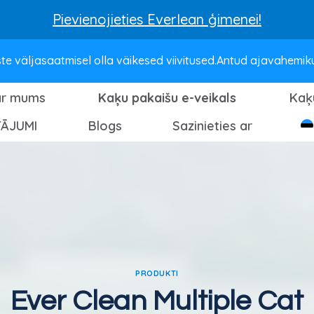
Pievienojieties Everlean ģimenei!
e väljasaatmisel olla väikesed viivitused.Antud ajavahemikus 
ar mums
Kaķu pakaišu e-veikals
Kaķ
TĀJUMI
Blogs
Sazinieties ar
PRODUKTI
Ever Clean Multiple Cat