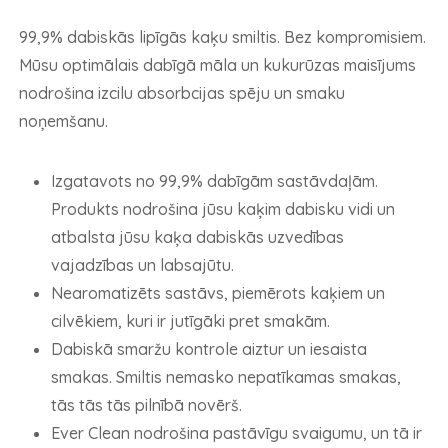
99,9% dabiskās lipīgās kaķu smiltis. Bez kompromisiem.
Mūsu optimālais dabīgā māla un kukurūzas maisījums
nodrošina izcilu absorbcijas spēju un smaku
noņemšanu.
Izgatavots no 99,9% dabīgām sastāvdaļām.
Produkts nodrošina jūsu kaķim dabisku vidi un
atbalsta jūsu kaķa dabiskās uzvedības
vajadzības un labsajūtu.
Nearomatizēts sastāvs, piemērots kaķiem un
cilvēkiem, kuri ir jutīgāki pret smakām.
Dabiskā smaržu kontrole aiztur un iesaista
smakas. Smiltis nemasko nepatīkamas smakas,
tās tās tās pilnībā novērš.
Ever Clean nodrošina pastāvīgu svaigumu, un tā ir