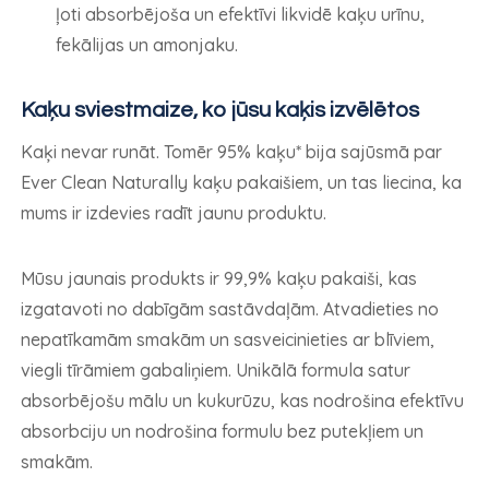
ļoti absorbējoša un efektīvi likvidē kaķu urīnu,
fekālijas un amonjaku.
Kaķu sviestmaize, ko jūsu kaķis izvēlētos
Kaķi nevar runāt. Tomēr 95% kaķu* bija sajūsmā par
Ever Clean Naturally kaķu pakaišiem, un tas liecina, ka
mums ir izdevies radīt jaunu produktu.
Mūsu jaunais produkts ir 99,9% kaķu pakaiši, kas
izgatavoti no dabīgām sastāvdaļām. Atvadieties no
nepatīkamām smakām un sasveicinieties ar blīviem,
viegli tīrāmiem gabaliņiem. Unikālā formula satur
absorbējošu mālu un kukurūzu, kas nodrošina efektīvu
absorbciju un nodrošina formulu bez putekļiem un
smakām.