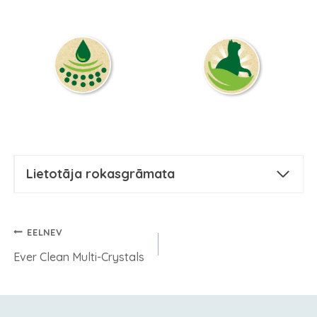
Lietotāja rokasgrāmata
Ziņu
EELNEV
izvēlne
Ever Clean Multi-Crystals