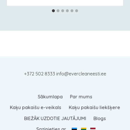
+372 502 8333 info@evercleaneesti.ee
Sākumlapa
Par mums
Kaķu pakaišu e-veikals
Kaķu pakaišu liekšķere
BIEŽĀK UZDOTIE JAUTĀJUMI
Blogs
Sazinieties ar