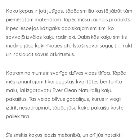
Kaķu ķepas ir ļoti jutīgas, tāpēc smilšu kastē jābūt tām
piemērotam materiālam. Tāpēc mūsu jaunais produkts
ir pēc iespējas līdzīgāks dabiskajām smiltīm, ko
savvaļā izvēlas kaķu radinieki. Dabiskās kaķu smiltis
mudina jūsu kaķi rīkoties atbilstoši savai sugai, t. i., rakt
un noslaucīt savus atkritumus.
Katram no mums ir svarīga dzīves vides tīrība. Tāpēc
mēs izmantojam tikai augstas kvalitātes bentonīta
mālu, lai izgatavotu Ever Clean Naturally kaķu
pakaišus. Tas veido blīvus gabaliņus, kurus ir viegli
iztīrīt, nesadrupinot, tāpēc jūsu kaķa pakaišu kaste
paliek tīra.
Šīs smiltis kaķus iedzīs mežonībā, un arī jūs noteikti